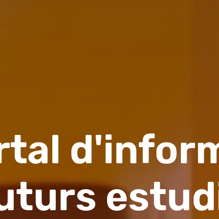
 per
 de