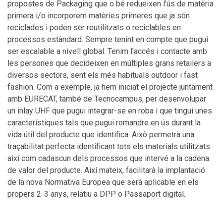
propostes de Packaging que o bé redueixen l'ús de matèria
primera i/o incorporem matèries primeres que ja són
reciclades i poden ser reutilitzats o reciclables en
processos estàndard. Sempre tenint en compte que pugui
ser escalable a nivell global. Tenim l'accés i contacte amb
les persones que decideixen en múltiples grans retailers a
diversos sectors, sent els més habituals outdoor i fast
fashion. Com a exemple, ja hem iniciat el projecte juntament
amb EURECAT, també de Tecnocampus, per desenvolupar
un inlay UHF que pugui integrar-se en roba i que tingui unes
característiques tals que pugui romandre en ús durant la
vida útil del producte que identifica. Això permetrà una
traçabilitat perfecta identificant tots els materials utilitzats
així com cadascun dels processos que intervé a la cadena
de valor del producte. Així mateix, facilitarà la implantació
de la nova Normativa Europea que serà aplicable en els
propers 2-3 anys, relatiu a DPP o Passaport digital.