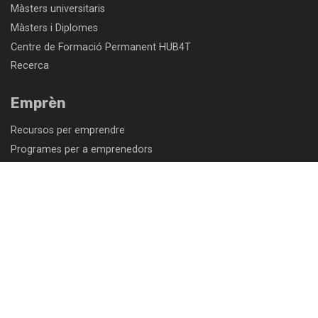
Màsters universitaris
Màsters i Diplomes
Centre de Formació Permanent HUB4T
Recerca
Emprèn
Recursos per emprendre
Programes per a emprenedors
Parc empresarial: troba un espai per a la teva empresa
Programes d'acceleració empresarial
Programes d'internacionalització d'empreses
Centre de congressos TecnoCampus
Comunitat
Intranet PDI/PAS
Intranet empreses