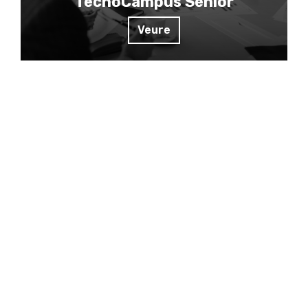
TecnoCampus Sènior
Veure
Metodologia formativa
Ens basem en la metodologia e+i:
emprenedoria i
innovació
.
Apliquem aquesta metodologia en els formats i
continguts i l’aprenentatge actiu dels participants
mitjançant diferents eines online i offline.
Bootcamps
Llançament de reptes i casos reals