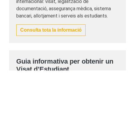
internacional: visat, legalització de
documentació, assegurança mèdica, sistema
bancari, allotjament i serveis als estudiants.
Consulta tota la informació
Guia informativa per obtenir un
Visat d’Estudiant
Descobreix tota la informació detallada sobre el
procés, la durada del permís i el teu dret a
treballar a Espanya com a estudiant. També
podràs conèixer com accedir al permís de
residència i treball un cop finalitzats els estudis
universitaris d’alt nivell.
Descarrega't la guia