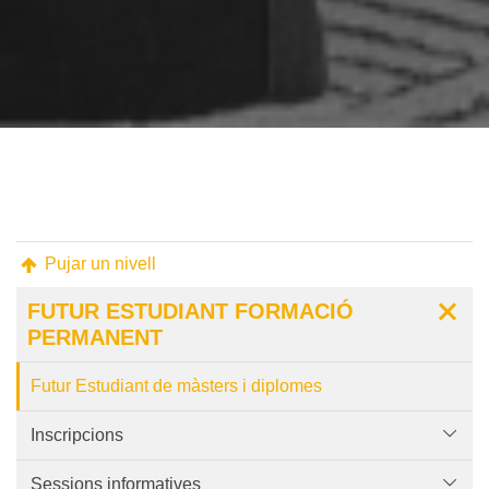
Pujar un nivell
FUTUR ESTUDIANT FORMACIÓ
PERMANENT
Futur Estudiant de màsters i diplomes
Inscripcions
Sessions informatives