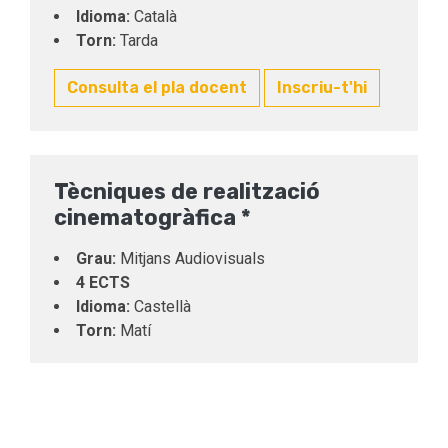
Idioma:
Català
Torn:
Tarda
Consulta el pla docent
Inscriu-t'hi
Tècniques de realització
cinematogràfica *
Grau:
Mitjans Audiovisuals
4 ECTS
Idioma:
Castellà
Torn:
Matí
*Per cursar aquesta assignatura calen
coneixements previs
Consulta el pla docent
Inscriu-t'hi