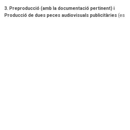
3. Preproducció (amb la documentació pertinent) i
Producció de dues peces audiovisuals publicitàries
(es
correspon amb els següents resultats d'aprenentatge: RA5,
RA7, RA8):
Preparació i desenvolupament d'una sessió de PPM per tal
d'ultimar i consensuar els detalls de rodatge i les
característiques de les peces audiovisuals finals.
Desenvolupament de l'anunci.
4. Storytelling transmèdia
(es correspon amb els
següents resultats d'aprenentatge: RA3, RA4, RA5, RA6,
RA7):
Plantejament i creació d'una estratègia publicitària
audiovisual multiplataforma que segueixi els principis d'un
storytelling transmèdia.