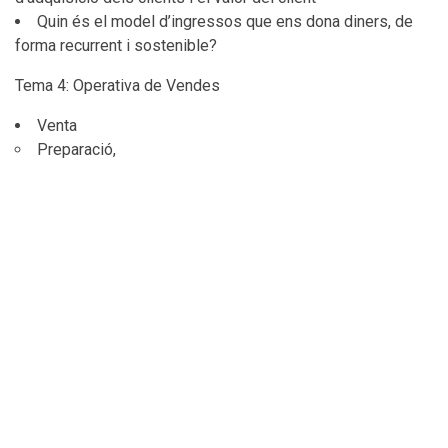
Quin és el model d’ingressos que ens dona diners, de
forma recurrent i sostenible?
Tema 4: Operativa de Vendes
Venta
Preparació,
Apropament
Pitch de Venda
Preguntes d’enfocament
Rebatre objeccions
Preu
Tancament
Post Venta y Satisfacció
Fidelització
Activitats d'aprenentatge