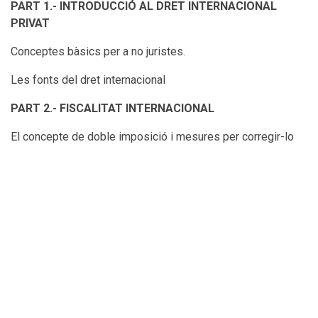
PART 1.- INTRODUCCIÓ AL DRET INTERNACIONAL
PRIVAT
Conceptes bàsics per a no juristes.
Les fonts del dret internacional
PART 2.- FISCALITAT INTERNACIONAL
El concepte de doble imposició i mesures per corregir-lo
Imposició de la renta i l’ordenament comunitari
L’IVA en les operacions internacionals
PART 3.- Principis legal bàsics de la contractació
internacional
La
lex mercatoria
i els incoterms: el seu valor jurídic
Competència judicial per resoldre els conflictes derivats
dels contractes