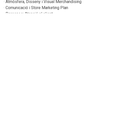
· Atmòsfera, Disseny i Visual Merchandising
· Comunicació i Store Marketing Plan
· Persones: Atenció al client
ACTIVITATS: Retail Safari, Exercicis, Projecte
Activitats d'aprenentatge
AF1. Sessions teóriques
AF3. Treball en equip
AF4. Treball individual
AF7. Tutories no presencials