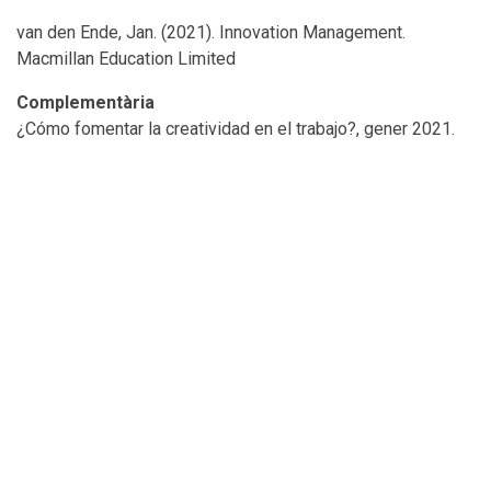
van den Ende, Jan. (2021). Innovation Management.
Macmillan Education Limited
Complementària
¿Cómo fomentar la creatividad en el trabajo?, gener 2021.
Recuperat de
https://www.innovationfactoryinstitute.com/blog/como-
fomentar-la-creatividad-en-el-trabajo/
¿Cuál es el verdadero valor del Design Thinking para las
empresas?, setembre 2018. Recuperat de
https://www.innovationfactoryinstitute.com/blog/cual-es-
el-verdadero-valor-del-design-thinking-para-las-
empresas/
¿Qué es el Design Thinking?, octubre 2013. Recuperat de
https://www.innovationfactoryinstitute.com/blog/que-es-
el-design-thinking/