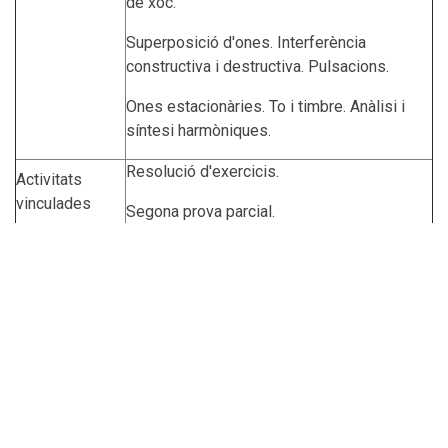
de xoc.
Superposició d'ones. Interferència
constructiva i destructiva. Pulsacions.
Ones estacionàries. To i timbre. Anàlisi i
síntesi harmòniques.
Resolució d'exercicis.
Activitats
vinculades
Segona prova parcial.
Activitats i sistema d'avaluació
El tema 1 no s'avalua explícitament.
Hi haurà una primera prova parcial a meitat de curs amb el