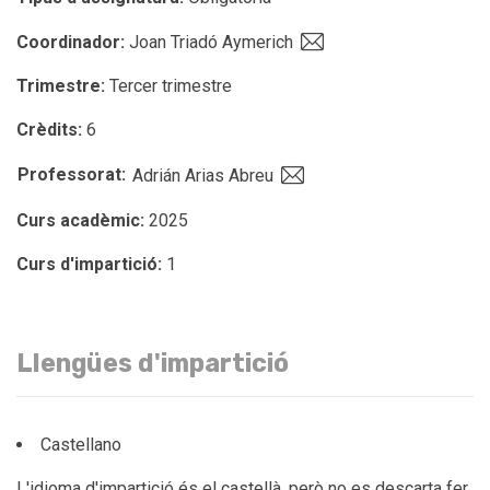
Coordinador:
Joan Triadó Aymerich
Trimestre:
Tercer trimestre
Crèdits:
6
Professorat:
Adrián Arias Abreu
Curs acadèmic:
2025
Curs d'impartició:
1
Llengües d'impartició
Castellano
L'idioma d'impartició és el castellà, però no es descarta fer