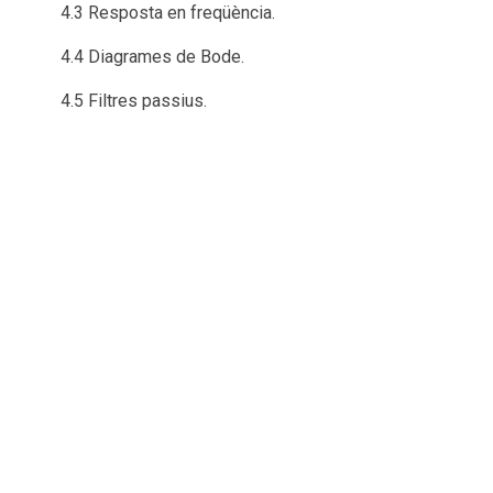
4.3 Resposta en freqüència.
4.4 Diagrames de Bode.
4.5 Filtres passius.
Activitats vinculades:
Classes d'explicació teòrica amb resolució
d’exercicis. Grup gran.
Pràctica 4: Resposta en freqüència. Grup petit.
Resolució d’exercicis i treballs. Activitat no
presencial.
Prova final. Grup gran.
5. Introducció a les Màquines Elèctriques.
5.1 Classificació de les màquines elèctriques:
transformador, generadors i motors.