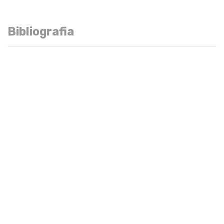
Bibliografia
Bàsic
Normativa reguladora de les pràctiques externes per als
estudiants del Centre Universitari Tecnocampus (CUT),
adscrit a la Universitat Pompeu Fabra.
Institució