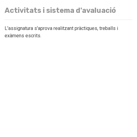
Activitats i sistema d'avaluació
L'assignatura s'aprova realitzant pràctiques, treballs i
exàmens escrits.
Les pràctiques tindran un pes total de 30% a la nota final.
Les pràctiques involucren problemes per resoldre, assajos
de laboratori i un treball individual d'una temàtica actual
relacionada amb l'Enginyeria de Materials. L'assistència
dels experiments en laboratori és obligatòria (en cas
contrari, l'informe del LAB no s'avaluarà). L'article contarà
com una pràctica més de laboratori.
La nota d'examen escrit constarà d'una avaluació continuada
i un examen final. L'avaluació continuada inclourà els temes
teòrics i tindrà un pes de 20% a la nota final. L'examen final
es realitzarà al final del curs. Aquest examen inclourà