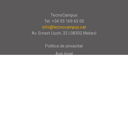
TecnoCampus
Tel. +34 93 169 65 00
info@tecnocampus.cat
Av. Ernest Lluch, 32 | 08302 Mataró
Política de privacitat
Avís legal
Política de cookies
Segueix-nos a
© 2026 TecnoCampus. Tots els drets reservats.
Projecte web
desenvolupat per
ACTIUM Digital