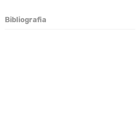
Bibliografia
Bàsic
Normativa reguladora de les pràctiques externes per als
estudiants del Centre Universitari Tecnocampus (CUT),
adscrit a la Universitat Pompeu Fabra.
Institució