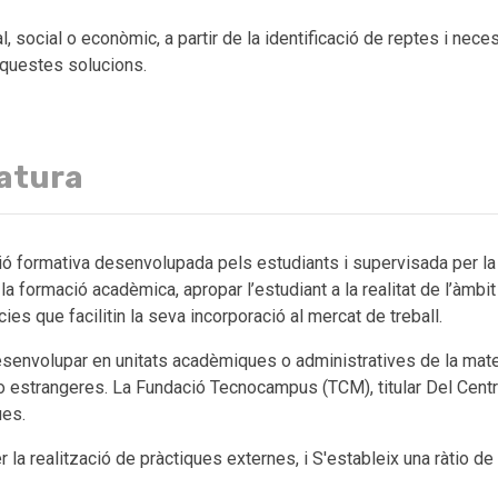
ral, social o econòmic, a partir de la identificació de reptes i nece
aquestes solucions.
natura
ó formativa desenvolupada pels estudiants i supervisada per la Un
formació acadèmica, apropar l’estudiant a la realitat de l’àmbit
ies que facilitin la seva incorporació al mercat de treball.
envolupar en unitats acadèmiques o administratives de la mateixa
s o estrangeres. La Fundació Tecnocampus (TCM), titular Del Cent
ues.
 la realització de pràctiques externes, i S'estableix una ràtio d