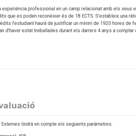
una experiència professional en un camp relacionat amb els seus
dits que es poden reconèixer és de 18 ECTS. S'estableix una ràti
dits l'estudiant haurà de justificar un mínim de 1920 hores de f
d'haver estat treballades durant els darrers 4 anys a comptar des
avaluació
es Externes tindrà en compte els següents paràmetres: