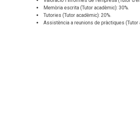
Valoració i informes de l'empresa (Tutor d'
Memòria escrita (Tutor acadèmic): 30%.
Tutories (Tutor acadèmic): 20%.
Assistència a reunions de pràctiques (Tutor
L' incompliment dels requisits establerts en l'a
en el Codi Ètic suposarà una qualificació de su
Bibliografia
Bàsic
Normativa reguladora de les pràctiques externe