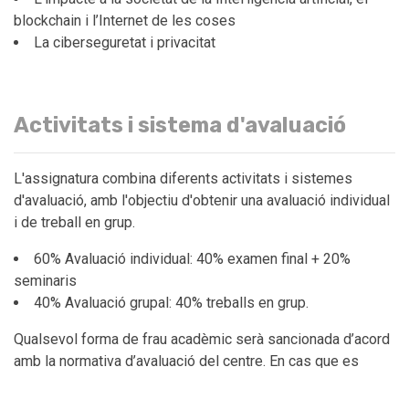
blockchain i l’Internet de les coses
La ciberseguretat i privacitat
Activitats i sistema d'avaluació
L'assignatura combina diferents activitats i sistemes
d'avaluació, amb l'objectiu d'obtenir una avaluació individual
i de treball en grup.
60% Avaluació individual: 40% examen final + 20%
seminaris
40% Avaluació grupal: 40% treballs en grup.
Qualsevol forma de frau acadèmic serà sancionada d’acord
amb la normativa d’avaluació del centre. En cas que es
detectin indicis de frau, inclòs l’ús indegut d’eines
d’intel·ligència artificial generativa, el professorat de