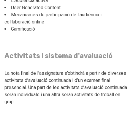
L’Audiència activa
User Generated Content
Mecanismes de participació de l’audiència i
col·laboració online
Gamificació
Activitats i sistema d'avaluació
La nota final de l’assignatura s’obtindrà a partir de diverses
activitats d’avaluació continuada i d’un examen final
presencial. Una part de les activitats d’avaluació continuada
seran individuals i una altra seran activitats de treball en
grup.
Resum de l’avaluació de l’assignatura:
SA1. Participació en les activitats plantejades dins de
l'aula - 10%