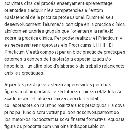
activitats dins del procés ensenyament-aprenentatge
orientades a adquirir les competències a l'entorn
assistencial de la pràctica professional. Durant el seu
desenvolupament, l'alumne/a, participa en la pràctica clínica,
així com en tutories grupals que l'orienten a la reflexió
sobre la pràctica clínica. Per poder realitzar el Pràcticum V,
és necessari tenir aprovats els Pràcticums I, II i III. El
Pràcticum V està compost per un bloc pràctic de pràctiques
externes a centres de fisioteràpia especialitzada i/o
hospitals, i un altre bloc d’elaboració de treballs relacionats
amb les pràctiques.
Aquestes pràctiques estaran supervisades per dues
figures molt importants: el/la tutor/a clínic/a i el/la tutor/a
acadèmic/a . El tutor/a clínic/a serà de l’entitat
col·laboradora on l’alumne realitzarà les pràctiques i la seva
principal funció serà vetllar pel bon desenvolupament de
les mateixes respectant la seva finalitat formativa. Aquesta
figura es presenta com una eina indispensable en