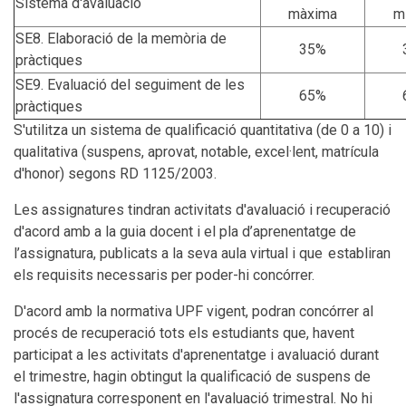
Sistema d'avaluació
màxima
m
SE8. Elaboració de la memòria de
35%
pràctiques
SE9. Evaluació del seguiment de les
65%
pràctiques
S'utilitza un sistema de qualificació quantitativa (de 0 a 10) i
qualitativa (suspens, aprovat, notable, excel·lent, matrícula
d'honor) segons RD 1125/2003.
Les assignatures tindran activitats d'avaluació i recuperació
d'acord amb a la guia docent i el pla d’aprenentatge de
l’assignatura, publicats a la seva aula virtual i que establiran
els requisits necessaris per poder-hi concórrer.
D'acord amb la normativa UPF vigent, podran concórrer al
procés de recuperació tots els estudiants que, havent
participat a les activitats d'aprenentatge i avaluació durant
el trimestre, hagin obtingut la qualificació de suspens de
l'assignatura corresponent en l'avaluació trimestral. No hi