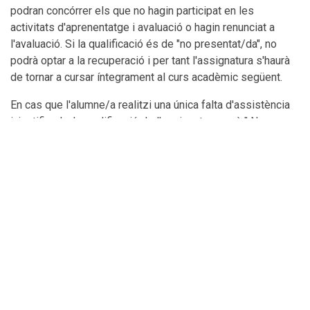
podran concórrer els que no hagin participat en les
activitats d'aprenentatge i avaluació o hagin renunciat a
l'avaluació. Si la qualificació és de "no presentat/da", no
podrà optar a la recuperació i per tant l'assignatura s'haurà
de tornar a cursar íntegrament al curs acadèmic següent.
En cas que l'alumne/a realitzi una única falta d'assistència
injustificada, la qualificació de l'assignatura serà " No
Presentat/da" i no es tindrà dret a recuperació. En cas de
superar el màxim de faltes justificades o no superar
l'assignatura existeix la possibilitat de recuperar-la en el
període establert de recuperació.
En cas de còpia, plagi o ús il·legítim de la intel·ligència
artificial generativa en qualsevol activitat avaluativa, cal
consultar la Normativa d’avaluació dels ensenyaments de
Grau i Màster del Centre Universitari TecnoCampus.
Qualsevol forma de frau acadèmic serà sancionada d’acord
amb la normativa d’avaluació del centre. En cas que es