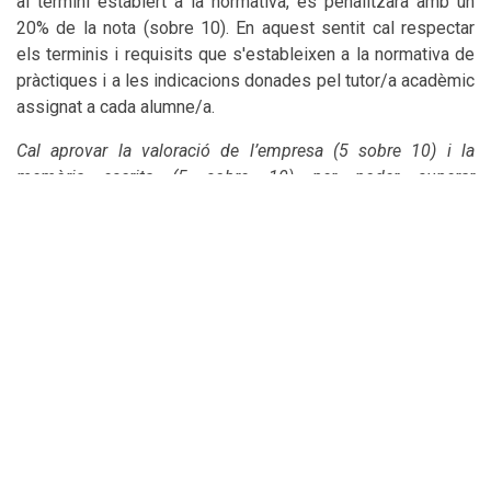
al termini establert a la normativa, es penalitzarà amb un
20% de la nota (sobre 10). En aquest sentit cal respectar
els terminis i requisits que s'estableixen a la normativa de
pràctiques i a les indicacions donades pel tutor/a acadèmic
assignat a cada alumne/a.
Cal aprovar la valoració de l’empresa (5 sobre 10) i la
memòria escrita (5 sobre 10) per poder superar
l’assignatura.
Els estudiants que acreditin una experiència professional
en un camp relacionat amb els seus estudis poden tenir
reconeixement com a pràctiques curriculars, si es
compleixen els requisitis previstos a la normativa
reguladora.
Qualsevol forma de frau acadèmic serà sancionada d’acord
amb la normativa d’avaluació del centre. En cas que es
detectin indicis de frau, inclòs l’ús indegut d’eines
d’intel·ligència artificial generativa, el professorat de