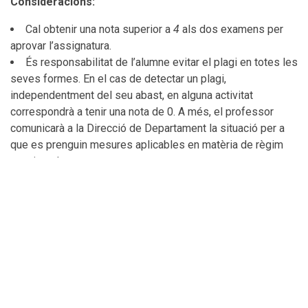
Consideracions:
Cal obtenir una nota superior a
4
als dos examens per
aprovar l’assignatura.
És responsabilitat de l’alumne evitar el plagi en totes les
seves formes. En el cas de detectar un plagi,
independentment del seu abast, en alguna activitat
correspondrà a tenir una nota de 0. A més, el professor
comunicarà a la Direcció de Departament la situació per a
que es prenguin mesures aplicables en matèria de règim
sancionador.
TecnoCampus estableix:
qualsevol forma de frau
acadèmic serà sancionada d’acord amb la normativa
d’avaluació del centre. En cas que es detectin indicis
de frau, inclòs l’ús indegut d’eines d’intel·ligència
artificial generativa, el professorat de l’assignatura
podrà convocar l’estudiant a una entrevista individual
amb l’objectiu de verificar-ne l’autoria
.
Per aquest
motiu, l’ús d’intel·ligències artificials generatives (IAG)