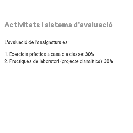
Activitats i sistema d'avaluació
L'avaluació de l'assignatura és:
Exercicis pràctics a casa o a classe:
30%
Pràctiques de laboratori (projecte d'analítica):
30%
Examen final:
40%
Les activitats d'avaluació contínua s'han de lliurar en els
terminis especificats al llarg del curs. Més enllà dels
terminis especificats, l'alumne no podrà lliurar les activitats
d'avaluació contínua, corrent el risc de suspendre
l'assignatura per aquest motiu. A la convocatòria de
recuperació no serà possible lliurar les activitats
d'avaluació contínua.