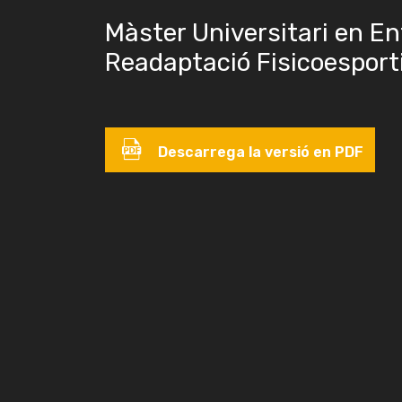
Màster Universitari en E
Readaptació Fisicoesport
Descarrega la versió en PDF