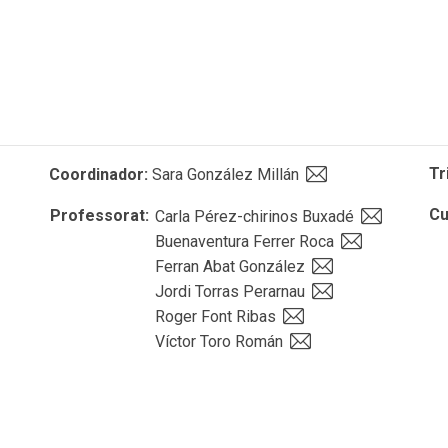
Tr
Coordinador:
Sara González Millán
Cu
Professorat:
Carla Pérez-chirinos Buxadé
Buenaventura Ferrer Roca
Ferran Abat González
Jordi Torras Perarnau
Roger Font Ribas
Víctor Toro Román