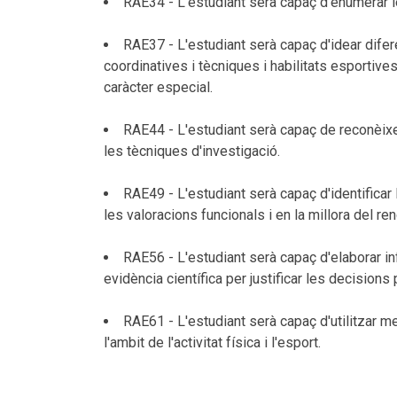
RAE34 - L'estudiant serà capaç d'enumerar l
RAE37 - L'estudiant serà capaç d'idear dif
coordinatives i tècniques i habilitats esportive
caràcter especial.
RAE44 - L'estudiant serà capaç de reconèixer le
les tècniques d'investigació.
RAE49 - L'estudiant serà capaç d'identificar l
les valoracions funcionals i en la millora del r
RAE56 - L'estudiant serà capaç d'elaborar info
evidència científica per justificar les decisions
RAE61 - L'estudiant serà capaç d'utilitzar me
l'ambit de l'activitat física i l'esport.