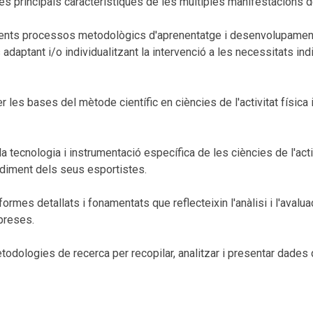
es principals característiques de les múltiples manifestacions
erents processos metodològics d'aprenentatge i desenvolupame
s adaptant i/o individualitzant la intervenció a les necessitats i
s bases del mètode científic en ciències de l'activitat física i de 
a tecnologia i instrumentació específica de les ciències de l'activi
endiment dels seus esportistes.
rmes detallats i fonamentats que reflecteixin l'anàlisi i l'avaluac
 preses.
todologies de recerca per recopilar, analitzar i presentar dades 