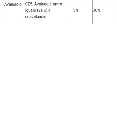
SE5. Avaluació entre
Avaluació
iguals (2P2) o
5%
30%
coavaluació