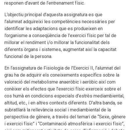
responen d’avant de l’entrenament físic.
L’objectiu principal d’aquesta assignatura es que
l’alumnat adquireixi les competències necessàries per
identificar les adaptacions que es produeixen en
l’organisme a conseqüència de l’exercici físic per tal de
millorar el rendiment i/o millorar la funcionalitat dels
diferents òrgans i sistemes, augmentat així la capacitat
funcional de la persona.
En l’assignatura de Fisiologia de l’Exercici II, l’alumnat del
grau ha de adquirir els coneixements específics sobre la
valoració del metabolisme anaeròbic i aeròbic així com
conèixer els efectes que l’exercici físic exerceix sobre el
cos humà en condicions especials d’estrès mediambiental,
altitud, etc., i en altres contexts diferents. D'altra banda, se
subratllarà la rellevància social i mediambiental de la
perspectiva de gènere, a través del temari de “Sexe, gènere
i exercici físic” i “Contaminació atmosfèrica i exercici físic”,