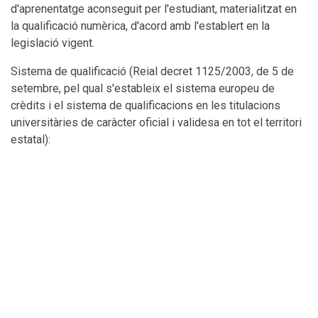
d'aprenentatge aconseguit per l'estudiant, materialitzat en
la qualificació numèrica, d'acord amb l'establert en la
legislació vigent.
Sistema de qualificació (Reial decret 1125/2003, de 5 de
setembre, pel qual s'estableix el sistema europeu de
crèdits i el sistema de qualificacions en les titulacions
universitàries de caràcter oficial i validesa en tot el territori
estatal):
0 - 4,9: Suspens (SS)
5,0 - 6,9: Aprovat (AP)
7,0 - 8,9: Notable (NT)
9,0 - 10: Excel·lent (SB)
La qualificació de l'alumnat és el resultat d'una avaluació
contínua i una avaluació final. L'aprovat de l'assignatura
s'obté amb una qualificació igual o superior a 5 punts
(sobre 10 punts), d'acord a la següent taula de ponderació i
criteris NECESSARIS per fer la mitjana entre les activitats