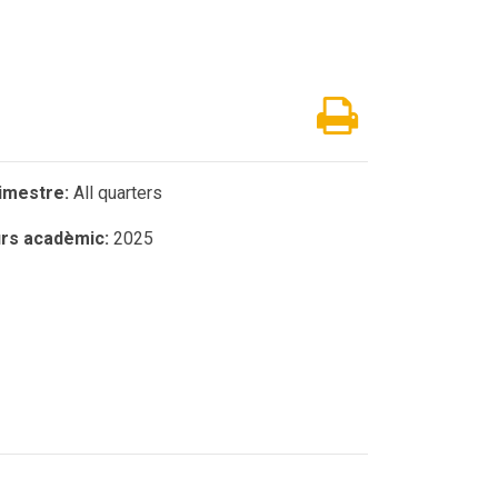
imestre:
All quarters
rs acadèmic:
2025