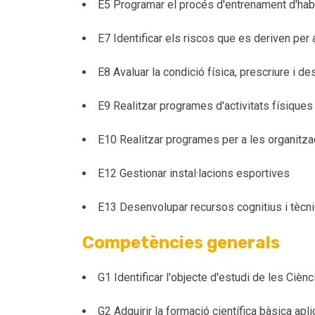
E5 Programar el procés d'entrenament d'habil
E7 Identificar els riscos que es deriven per a
E8 Avaluar la condició física, prescriure i d
E9 Realitzar programes d'activitats físiques
E10 Realitzar programes per a les organitzaci
E12 Gestionar instal·lacions esportives
E13 Desenvolupar recursos cognitius i tècnic
Competències generals
G1 Identificar l'objecte d'estudi de les Ciènci
G2 Adquirir la formació científica bàsica apli