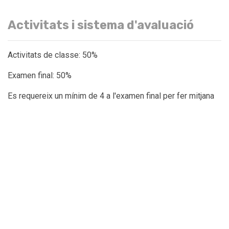
Activitats i sistema d'avaluació
Activitats de classe: 50%
Examen final: 50%
Es requereix un mínim de 4 a l'examen final per fer mitjana
amb les activitats de classe. L'assignatura s'assoleix
satisfactòriament amb un 5.
Bibliografia
Complementària
Cuatrecasas, L., & Arbós, L. C. (2015). Lean management: La
gestión competitiva por excelencia. Profit Editorial I.