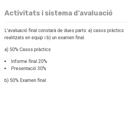
Activitats i sistema d'avaluació
L'avaluació final constarà de dues parts: a) casos pràctics
realitzats en equip i b) un examen final.
a) 50% Casos pràctics
Informe final 20%
Presentació 30%
b) 50% Examen final
Els estudiants han d'aprovar cada part de l'avaluació per
separat per aprovar el curs (qualificació mínima de 5 de 10
en cada element d'avaluació).