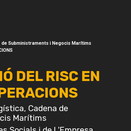
a de Subministraments i Negocis Marítims
ACIONS
IÓ DEL RISC EN
OPERACIONS
gística, Cadena de
cis Marítims
es Socials i de l 'Empresa