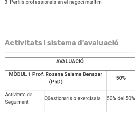
Perfils professionals en el negoci marítim
Activitats i sistema d'avaluació
AVALUACIÓ
MÒDUL 1 Prof. Rosana Salama Benazar
50%
(PhD)
Activitats de
Qüestionaris o exercissis
50% del 50%
Seguiment
Examen Final
Examen
50% del 50%
MÒDUL 2. Prof. Pau Morales Fusco (PhD)
50%