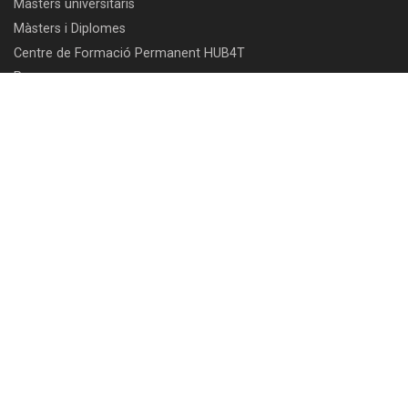
Màsters universitaris
Màsters i Diplomes
Centre de Formació Permanent HUB4T
Recerca
Emprèn
Recursos per emprendre
Programes per a emprenedors
Parc empresarial: troba un espai per a la teva empresa
Programes d'acceleració empresarial
Programes d'internacionalització d'empreses
Centre de congressos TecnoCampus
Comunitat
Intranet PDI/PAS
Intranet empreses