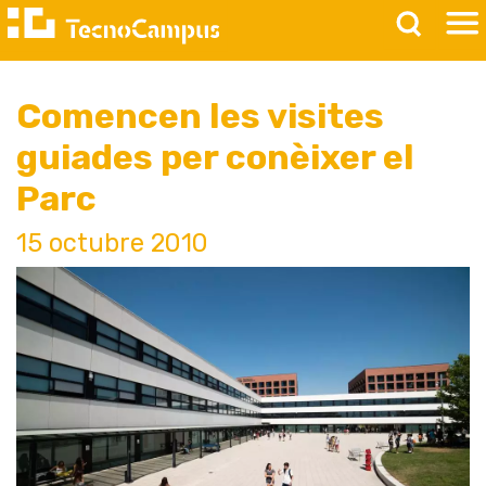
Comencen les visites
guiades per conèixer el
Parc
15 octubre 2010