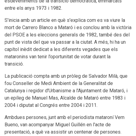
esdeveniments de la transició democràtica, emmarcats
entre els anys 1973 i 1982.
S'inicia amb un article en què s'explica com es va viure la
mort de Carrero Blanco a Mataró i es conclou amb la victòria
del PSOE a les eleccions generals de 1982, també des del
punt de vista del que va passar a la ciutat. A més, hi ha un
capítol inèdit dedicat a les diferents vegades que els
mataronins van tenir l’oportunitat de votar durant la
transició.
La publicació compta amb un pròleg de Salvador Milà, que
fou Conseller de Medi Ambient de la Generalitat de
Catalunya i regidor d'Urbanisme a l'Ajuntament de Mataró, i
un epíleg de Manuel Mas, Alcalde de Mataró entre 1983 i
2004 i diputat al Congrés entre 2004 i 2011.
Ambdues persones, junt amb el periodista mataroní Vern
Bueno, van acompanyar Miguel Guillén en l'acte de
presentació, a què va assistir un centenar de persones.