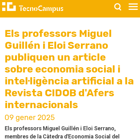
Els professors Miguel
Guillén i Eloi Serrano
publiquen un article
sobre economia social i
intel·ligència artificial a la
Revista CIDOB d'Afers
internacionals
09 gener 2025
Els professors Miguel Guillén i Eloi Serrano,
membres de la Càtedra d'Economia Social del