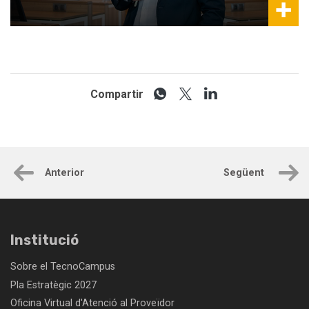
Compartir
Anterior
Següent
Institució
Sobre el TecnoCampus
Pla Estratègic 2027
Oficina Virtual d'Atenció al Proveïdor