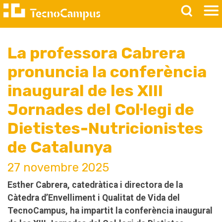
La professora Cabrera
pronuncia la conferència
inaugural de les XIII
Jornades del Col·legi de
Dietistes-Nutricionistes
de Catalunya
27 novembre 2025
Esther Cabrera, catedràtica i directora de la
Càtedra d’Envelliment i Qualitat de Vida del
TecnoCampus, ha impartit la conferència inaugural