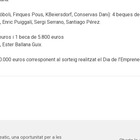
óboli, Finques Pous, KBeiersdorf, Conservas Dani): 4 beques de
 Enric Puiggalí, Sergi Serrano, Santiago Pérez.
euros i 1 beca de 5.800 euros
 Ester Ballana Guix.
10.000 euros corresponent al sorteig realitzat el Dia de l’Empren
atic, una oportunitat per a les