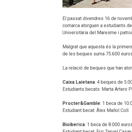
El passat divendres 16 de novemb
comarca atorguen a estudiants d
Universitària del Maresme i patro
Malgrat que aquesta és la primera
de les beques suma 75.600 euro
La relació de beques que han ator
Caixa Laietana
: 4 beques de 5.0
Estudiants becats: Marta Artero Pr
Procter&Gamble
: 1 beca de 10.
Estudiant becat: Àlex Mallol Coll.
Bioiberica
: 1 beca de 8.000 euro
Estudiant becat: Eric Teruel Casaj