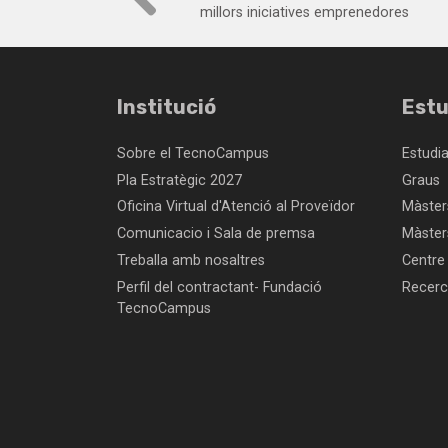
millors iniciatives emprenedores
Institució
Estu
Sobre el TecnoCampus
Estudi
Pla Estratègic 2027
Graus
Oficina Virtual d'Atenció al Proveïdor
Màsters
Comunicacio i Sala de premsa
Màster
Treballa amb nosaltres
Centre
Perfil del contractant- Fundació
Recer
TecnoCampus