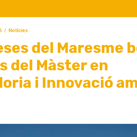
ó
Notícies
ses del Maresme b
s del Màster en
ria i Innovació a
0