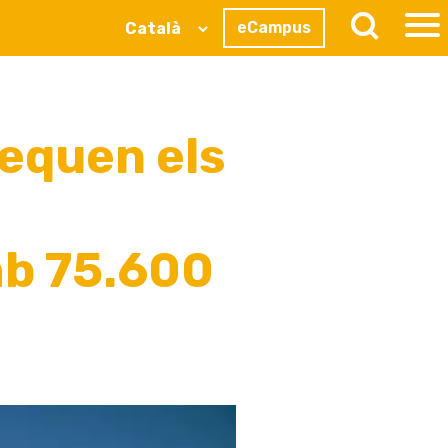
eCampus
equen els
mb 75.600