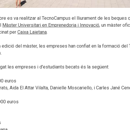
re es va realitzar al TecnoCampus el lliurament de les beques
el
Màster Universitari en Emprenedoria i Innovació
, un màster ofic
cinat per
Caixa Laietana
.
 edició del màster, les empreses han confiat en la formació del 
s.
gat les empreses i d'estudiants becats és la següent:
00 euros
ats, Aida El Attar Vilalta, Danielle Moscariello, i Carles Jané Cen
000 euros
s
uana.