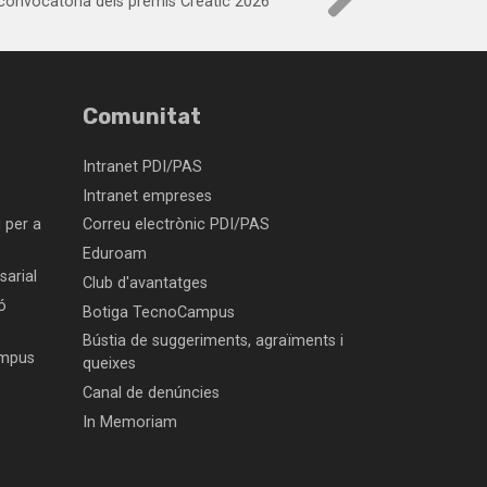
 convocatòria dels premis Creatic 2026
Comunitat
Intranet PDI/PAS
Intranet empreses
 per a
Correu electrònic PDI/PAS
Eduroam
arial
Club d'avantatges
ó
Botiga TecnoCampus
Bústia de suggeriments, agraïments i
ampus
queixes
Canal de denúncies
In Memoriam