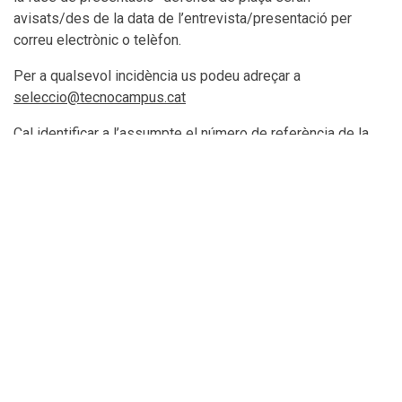
avisats/des de la data de l’entrevista/presentació per
correu electrònic o telèfon.
Per a qualsevol incidència us podeu adreçar a
seleccio@tecnocampus.cat
Cal identificar a l’assumpte el número de referència de la
convocatòria:
S12_2026_PDI_PERM_PROG
Llista provisional d'admesos/es i
exclosos/es
Data de publicació: 12/6/2026
Llista definitiva d'admesos/es i