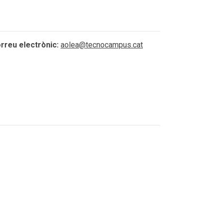
rreu electrònic:
aolea@tecnocampus.cat