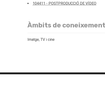
104411 - POSTPRODUCCIÓ DE VÍDEO
Àmbits de coneixemen
Imatge, TV i cine
Institució
Estu
Sobre el TecnoCampus
Estudi
Pla Estratègic 2027
Graus