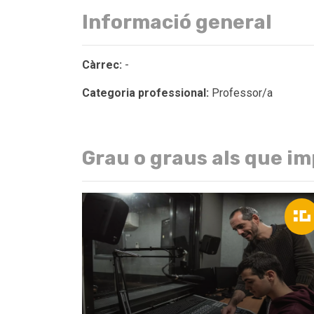
Informació general
Càrrec:
-
Categoria professional:
Professor/a
Grau o graus als que im