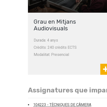
Grau en Mitjans
Audiovisuals
Durada: 4 anys
Crèdits: 240 crèdits ECTS
Modalitat: Presencial
Assignatures que impa
104223 - TÈCNIQUES DE CÀMERA