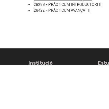
28238 - PRÀCTICUM INTRODUCTORI III
28422 - PRÀCTICUM AVANÇAT II
Institució
Estu
Sobre el TecnoCampus
Estudi
Pla Estratègic 2027
Graus
Oficina Virtual d'Atenció al Proveïdor
Màsters
Comunicacio i Sala de premsa
Màster
Treballa amb nosaltres
Centre
Perfil del contractant- Fundació
Recer