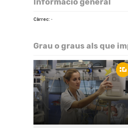
Informació general
Càrrec:
-
Grau o graus als que im