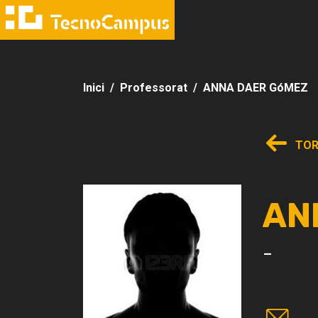
Inici
Professorat
ANNA DAER GóMEZ
TOR
AN
-