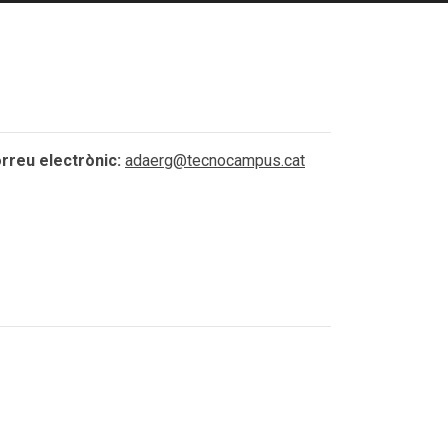
rreu electrònic:
adaerg@tecnocampus.cat