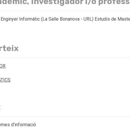
cadèmic, investigador i/o profess
) Enginyer Informàtic (La Salle Bonanova - URL) Estudis de Mast
rteix
DOR
ÀTICS
t
temes d'informació