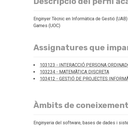
Descripció del perfil a
Enginyer Tècnic en Informàtica de Gestió (UAB
Games (UOC)
Assignatures que impa
103123 - INTERACCIÓ PERSONA ORDINA
103234 - MATEMÀTICA DISCRETA
103412 - GESTIÓ DE PROJECTES INFORM
Àmbits de coneixemen
Enginyeria del software, bases de dades i sis