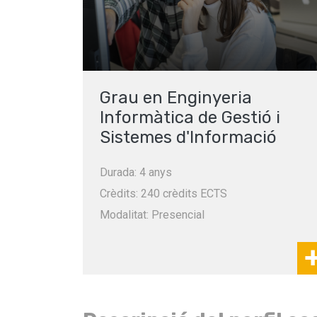
Grau en Enginyeria
Informàtica de Gestió i
Sistemes d'Informació
Durada: 4 anys
Crèdits: 240 crèdits ECTS
Modalitat: Presencial