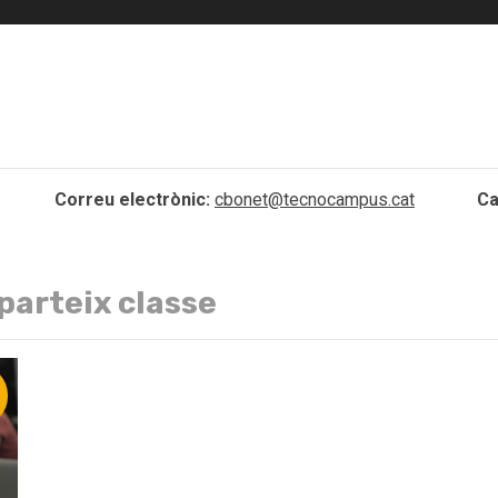
Correu electrònic:
cbonet@tecnocampus.cat
Ca
parteix classe