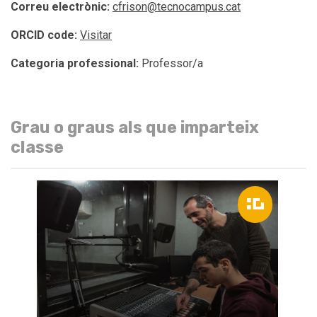
Correu electrònic:
cfrison@tecnocampus.cat
ORCID code:
Visitar
Categoria professional:
Professor/a
Grau o graus als que imparteix
classe