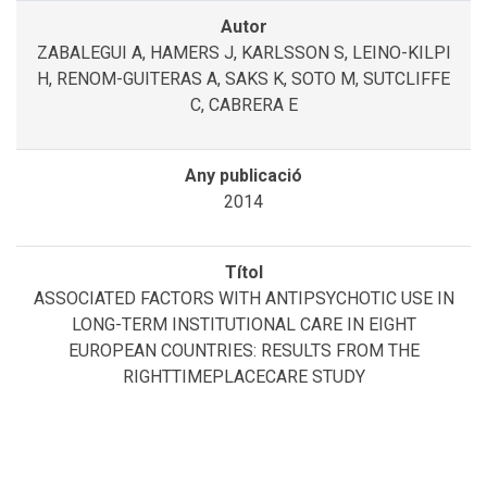
ZABALEGUI A, HAMERS J, KARLSSON S, LEINO-KILPI
H, RENOM-GUITERAS A, SAKS K, SOTO M, SUTCLIFFE
C, CABRERA E
2014
ASSOCIATED FACTORS WITH ANTIPSYCHOTIC USE IN
LONG-TERM INSTITUTIONAL CARE IN EIGHT
EUROPEAN COUNTRIES: RESULTS FROM THE
RIGHTTIMEPLACECARE STUDY
DE MAULEON, A., SOURDET, S., RENOM-GUITERAS, A.,
GILLETTE-GUYONNET, S., LEINO-KILPI, H., KARLSSON,