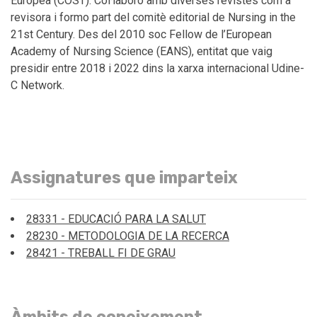
Europea (COST). Col·laboro amb diverses revistes com a
revisora i formo part del comitè editorial de Nursing in the
21st Century. Des del 2010 soc Fellow de l’European
Academy of Nursing Science (EANS), entitat que vaig
presidir entre 2018 i 2022 dins la xarxa internacional Udine-
C Network.
Assignatures que imparteix
28331 - EDUCACIÓ PARA LA SALUT
28230 - METODOLOGIA DE LA RECERCA
28421 - TREBALL FI DE GRAU
Àmbits de coneixement