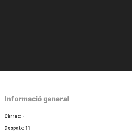
Informació general
Càrrec:
-
Despatx:
11