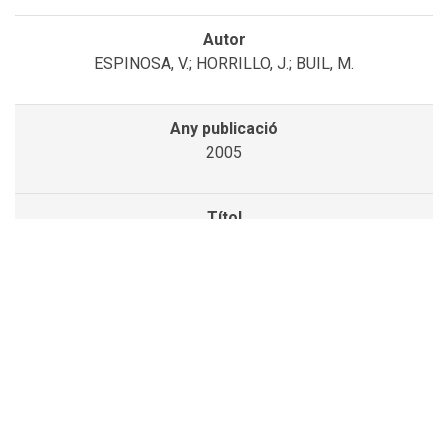
ESPINOSA, V.; HORRILLO, J.; BUIL, M.
2005
IMPACTE DEL PROCÉS DE GLOBALITZACIÓ EN L’ÀREA
DE SISTEMES D’INFORMACIÓ DE L’EMPRESA
HORRILLO, J.
2017