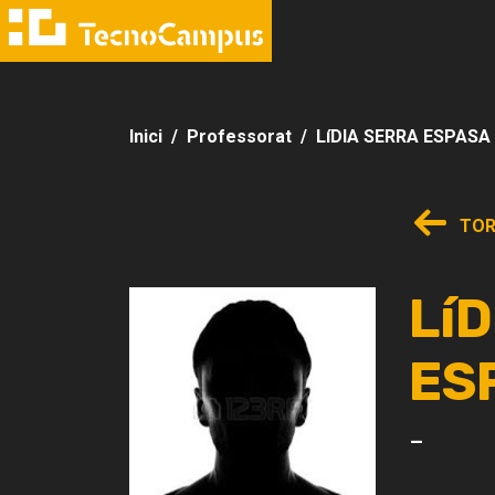
Inici
Professorat
LíDIA SERRA ESPASA
TOR
Lí
ES
-