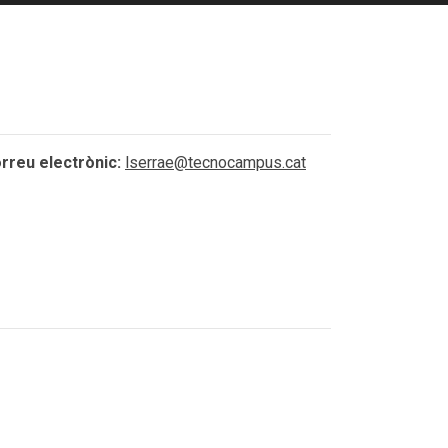
rreu electrònic:
lserrae@tecnocampus.cat