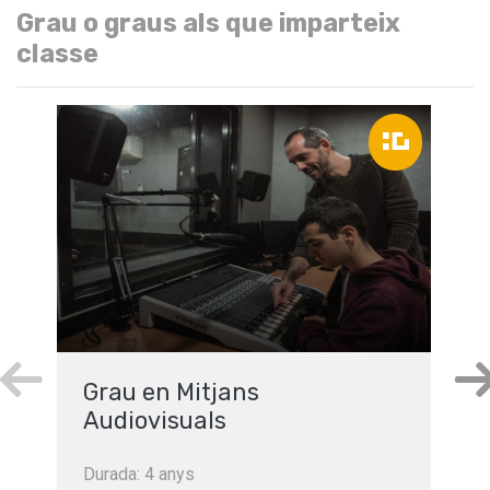
Grau o graus als que imparteix
classe
Grau en Mitjans
Audiovisuals
Durada: 4 anys