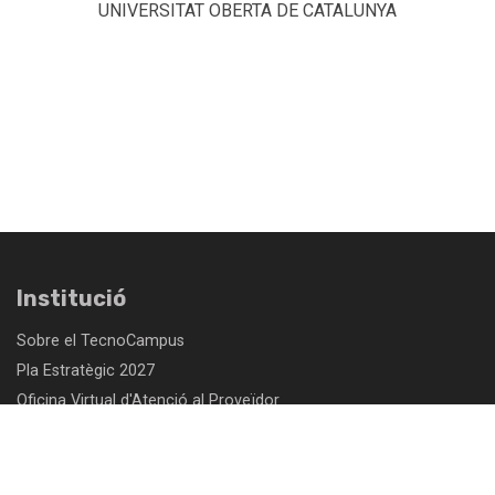
UNIVERSITAT OBERTA DE CATALUNYA
Institució
Sobre el TecnoCampus
Pla Estratègic 2027
Oficina Virtual d'Atenció al Proveïdor
Comunicacio i Sala de premsa
Treballa amb nosaltres
Perfil del contractant- Fundació TecnoCampus